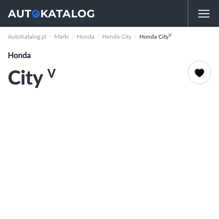
V
AutoKatalog.pl
Marki
Honda
Honda City
Honda City
Honda
City
V