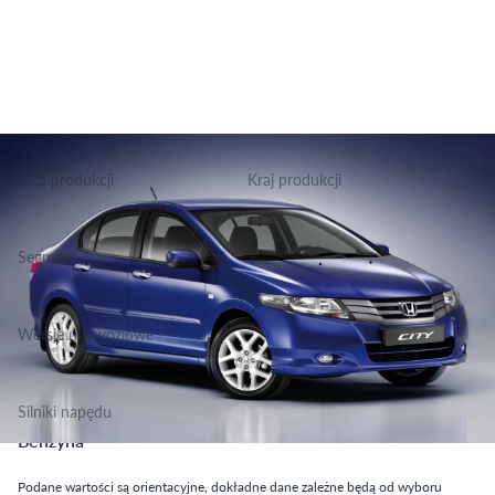
Lata produkcji
Kraj produkcji
2009-2011
Thailand
Segment
Grupa Podstawowa, Klasa Małe
Wersje nadwoziowe
Sedan
Silniki napędu
Benzyna
Podane wartości są orientacyjne, dokładne dane zależne będą od wyboru