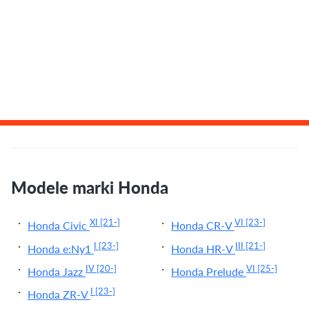
Modele marki Honda
XI
[21-]
VI
[23-]
Honda Civic
Honda CR-V
I
[23-]
III
[21-]
Honda e:Ny1
Honda HR-V
IV
[20-]
VI
[25-]
Honda Jazz
Honda Prelude
I
[23-]
Honda ZR-V