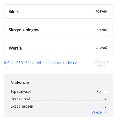
Silnik
ROZWIŃ
Skrzynia biegów
ROZWIŃ
Wersja
ROZWIŃ
Wyczyść
I
Infiniti Q50
Sedan-4d - pełne dane techniczne
filtry
Nadwozie
Typ nadwozia
Sedan
Liczba drzwi
4
Liczba siedzeń
5
Więcej