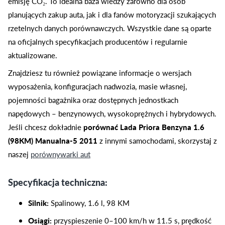
emisję CO₂. To idealna baza wiedzy zarówno dla osób
planujących zakup auta, jak i dla fanów motoryzacji szukających
rzetelnych danych porównawczych. Wszystkie dane są oparte
na oficjalnych specyfikacjach producentów i regularnie
aktualizowane.
Znajdziesz tu również powiązane informacje o wersjach
wyposażenia, konfiguracjach nadwozia, masie własnej,
pojemności bagażnika oraz dostępnych jednostkach
napędowych – benzynowych, wysokoprężnych i hybrydowych.
Jeśli chcesz dokładnie
porównać Lada Priora Benzyna 1.6
(98KM) Manualna-5 2011
z innymi samochodami, skorzystaj z
naszej
porównywarki aut
Specyfikacja techniczna:
Silnik:
Spalinowy, 1.6 l, 98 KM
Osiągi:
przyspieszenie 0–100 km/h w 11.5 s, prędkość