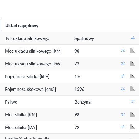
Układ napędowy
Typ układu silnikowego
Spalinowy
Moc układu silnikowego [KM]
98
Moc układu silnikowego [kW]
72
Pojemność silnika [litry]
1.6
Pojemność skokowa [cm3]
1596
Paliwo
Benzyna
Moc silnika [KM]
98
Moc silnika [kW]
72
Prędkość obrotowa dla