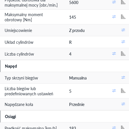
5600
maksymalnej mocy [obr./min.]
Maksymalny moment
145
obrotowy [Nm]
Umiejscowienie
Z przodu
Układ cylindrów
R
Liczba cylindrów
4
Napęd
Typ skrzyni biegów
Manualna
Liczba biegów lub
5
predefiniowanych ustawień
Napędzane koła
Przednie
Osiągi
Prędkość maksymalna [km/h]
183