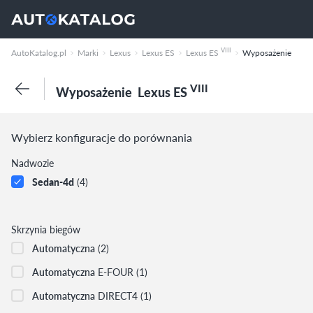
VIII
AutoKatalog.pl
Marki
Lexus
Lexus ES
Lexus ES
Wyposażenie
VIII
Wyposażenie
Lexus ES
Wybierz konfiguracje do porównania
Nadwozie
Sedan-4d
(4)
Skrzynia biegów
Automatyczna
(2)
Automatyczna
E-FOUR
(1)
Automatyczna
DIRECT4
(1)