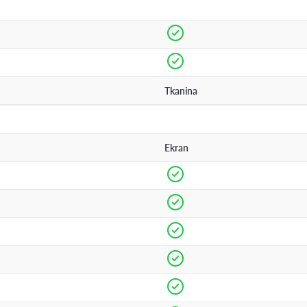
Tkanina
Ekran