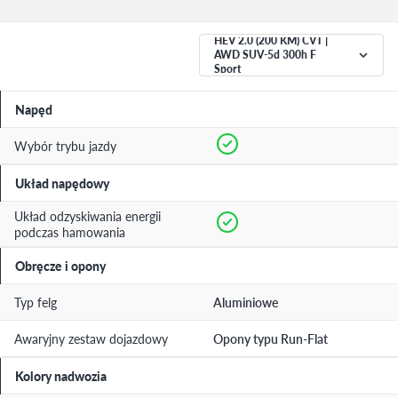
HEV 2.0 (200 KM) CVT |
AWD SUV-5d 300h F
Sport
Napęd
Wybór trybu jazdy
Układ napędowy
Układ odzyskiwania energii
podczas hamowania
Obręcze i opony
Typ felg
Aluminiowe
Awaryjny zestaw dojazdowy
Opony typu Run-Flat
Kolory nadwozia