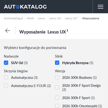
I
AutoKatalog.pl
Marki
Lexus
Lexus UX
Lexus UX
Wyposażenie
I
Wyposażenie
Lexus UX
Wybierz konfiguracje do porównania
Nadwozie
Silnik
SUV-5d
(5)
Hybryda Benzyna
(5)
Skrzynia biegów
Wersja
Automatyczna
(3)
2026 300h Business
(1)
2026 300h F Sport Design
Automatyczna
E-FOUR
(2)
(2)
2026 300h F Sport
(1)
2026 300h Omotenashi
(1)