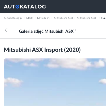
I
AutoKatalog.pl
Marki
Mitsubishi
Mitsubishi ASX
Mitsubishi ASX
Gal
I
Galeria zdjęć Mitsubishi ASX
Mitsubishi ASX Insport (2020)