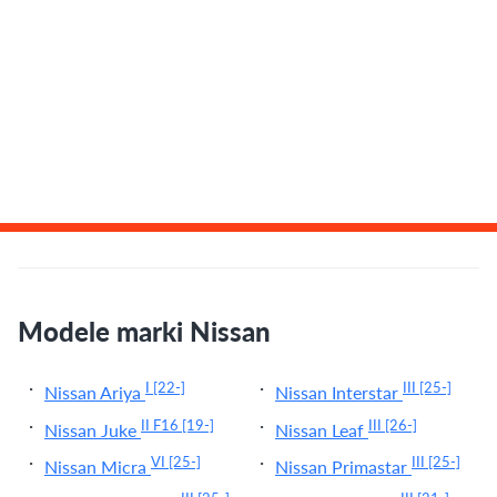
Modele marki Nissan
I
[22-]
III
[25-]
Nissan Ariya
Nissan Interstar
II F16
[19-]
III
[26-]
Nissan Juke
Nissan Leaf
VI
[25-]
III
[25-]
Nissan Micra
Nissan Primastar