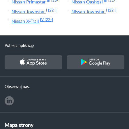
III
[25-]
III
[21-]
Nissan Primastar
Nissan Qashqai
I
[22-]
I
[22-]
Nissan Townstar
Nissan Townstar
IV
[22-]
Nissan X-Trail
Pobierz aplikację
Obserwuj nas:
Mapa strony