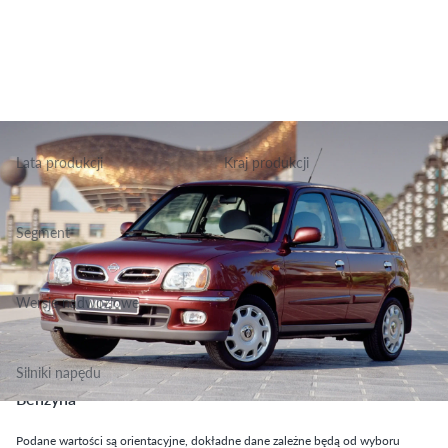
Lata produkcji
Kraj produkcji
2000-2002
Wielka Brytania
Segment
Grupa Podstawowa, Klasa Małe
Wersje nadwoziowe
Hatchback
Silniki napędu
Benzyna
Podane wartości są orientacyjne, dokładne dane zależne będą od wyboru