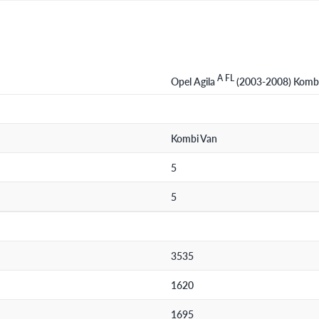
A FL
Opel Agila
(2003-2008) Komb
Kombi Van
5
5
3535
1620
1695