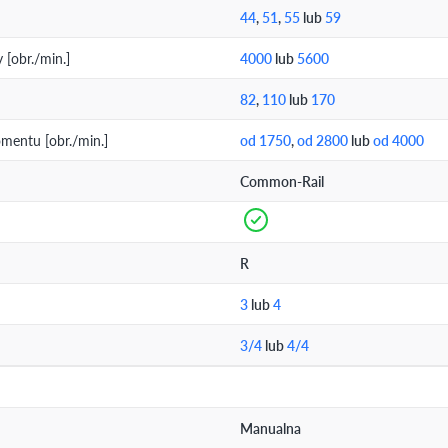
44
,
51
,
55
lub
59
[obr./min.]
4000
lub
5600
82
,
110
lub
170
entu [obr./min.]
od 1750
,
od 2800
lub
od 4000
Common-Rail
R
3
lub
4
3/4
lub
4/4
Manualna