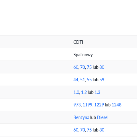
CDTI
Spalinowy
60
,
70
,
75
lub
80
44
,
51
,
55
lub
59
1.0
,
1.2
lub
1.3
973
,
1199
,
1229
lub
1248
Benzyna
lub
Diesel
60
,
70
,
75
lub
80