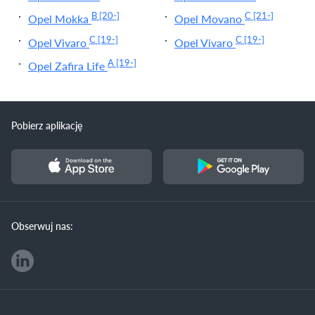
B
[20-]
C
[21-]
Opel Mokka
Opel Movano
C
[19-]
C
[19-]
Opel Vivaro
Opel Vivaro
A
[19-]
Opel Zafira Life
Pobierz aplikację
Obserwuj nas: