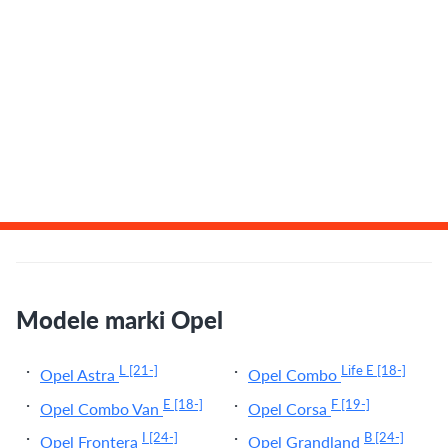
Modele marki Opel
L
[21-]
Life E
[18-]
Opel Astra
Opel Combo
E
[18-]
F
[19-]
Opel Combo Van
Opel Corsa
I
[24-]
B
[24-]
Opel Frontera
Opel Grandland