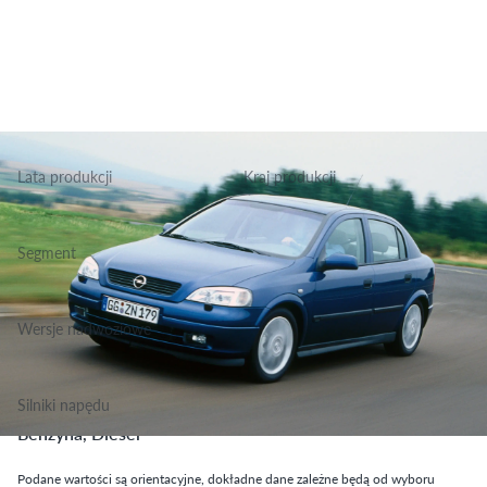
Lata produkcji
Kraj produkcji
1998-2006
Belgia, Niemcy, Polska
Segment
Grupa Podstawowa, Klasa Niższa Średnia
Wersje nadwoziowe
Coupe, Hatchback, Sedan, Kombi
Silniki napędu
Benzyna, Diesel
Podane wartości są orientacyjne, dokładne dane zależne będą od wyboru