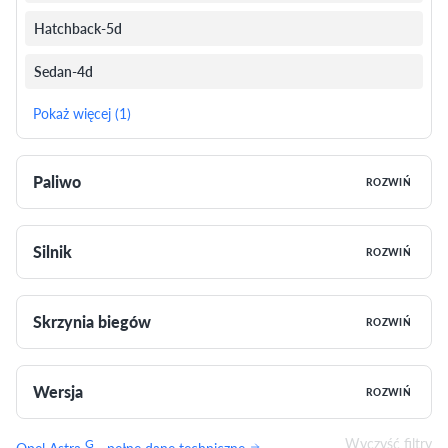
Hatchback-5d
Sedan-4d
Pokaż więcej (1)
Paliwo
ROZWIŃ
Silnik
ROZWIŃ
Skrzynia biegów
ROZWIŃ
Wersja
ROZWIŃ
Wyczyść filtry
G
Opel Astra
- pełne dane techniczne