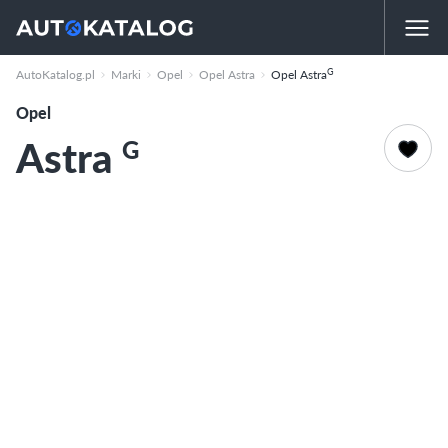
G
AutoKatalog.pl
Marki
Opel
Opel Astra
Opel Astra
Opel
Astra
G