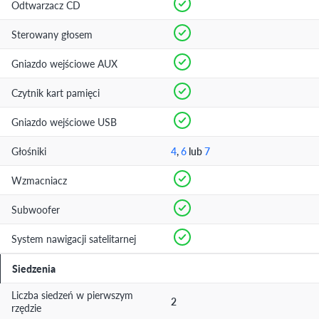
Odtwarzacz CD
Sterowany głosem
Gniazdo wejściowe AUX
Czytnik kart pamięci
Gniazdo wejściowe USB
Głośniki
4
,
6
lub
7
Wzmacniacz
Subwoofer
System nawigacji satelitarnej
Siedzenia
Liczba siedzeń w pierwszym
2
rzędzie