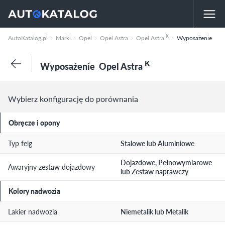
K
AutoKatalog.pl
Marki
Opel
Opel Astra
Opel Astra
Wyposażenie
K
Wyposażenie
Opel Astra
Wybierz konfigurację do porównania
Obręcze i opony
Typ felg
Stalowe lub Aluminiowe
Dojazdowe, Pełnowymiarowe
Awaryjny zestaw dojazdowy
lub Zestaw naprawczy
Kolory nadwozia
Lakier nadwozia
Niemetalik lub Metalik