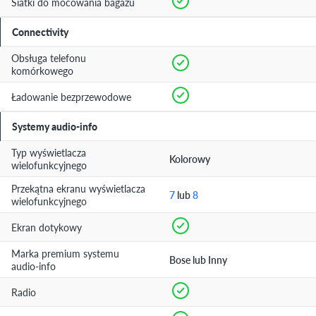
Siatki do mocowania bagażu
Connectivity
Obsługa telefonu
komórkowego
Ładowanie bezprzewodowe
Systemy audio-info
Typ wyświetlacza
Kolorowy
wielofunkcyjnego
Przekątna ekranu wyświetlacza
7
lub
8
wielofunkcyjnego
Ekran dotykowy
Marka premium systemu
Bose lub Inny
audio-info
Radio