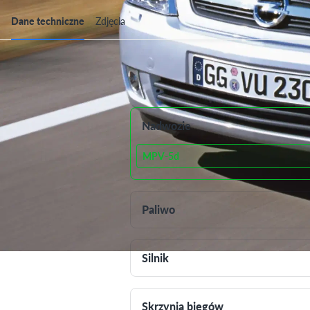
Dane techniczne
Zdjęcia
Dane techniczne
Nadwozie
MPV-5d
Paliwo
Silnik
Skrzynia biegów