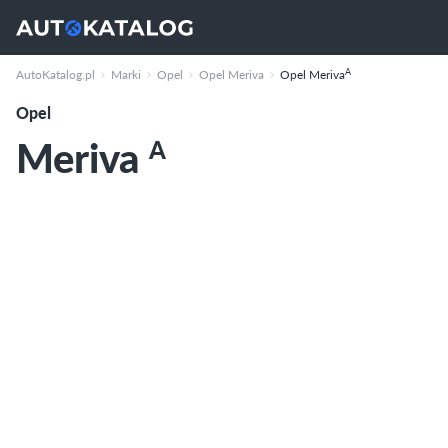
A
AutoKatalog.pl
Marki
Opel
Opel Meriva
Opel Meriva
Opel
Meriva
A