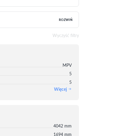
ROZWIŃ
Wyczyść filtry
MPV
5
5
Więcej
4042 mm
1694 mm