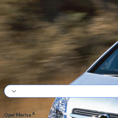
Lata produkcji
2003-2006
Segment
Grupa Vany, Klasa Małe
Wersje nadwoziowe
MPV
Silniki napędu
Benzyna, Diesel
Podane wartości są orientacyjne, dokładne dane zależne będą od wyboru silnika i w
A
Opel Meriva