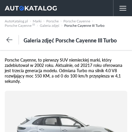
AutoKatalog.pl
Marki
Porsche
Porsche Cayenne
III
Porsche Cayenne
Galeria zdjęć
Porsche Cayenne III Turbo
Galeria zdjęć Porsche Cayenne III Turbo
Porsche Cayenne, to pierwszy SUV niemieckiej marki, który
zadebiutował w 2002 roku. Aktualnie, od 20217 roku oferowana
jest trzecia generacja modelu. Odmiana Turbo ma silnik 4.0 V8
rozwijający moc 550 KM, a od 0 do 100 km/h przyspiesza w 4,1
sekundy.