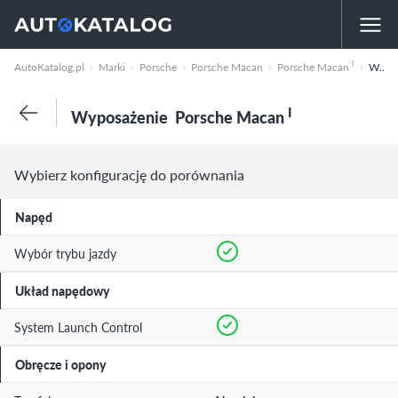
I
AutoKatalog.pl
Marki
Porsche
Porsche Macan
Porsche Macan
Wyposażenie
I
Wyposażenie
Porsche Macan
Wybierz konfigurację do porównania
Napęd
Wybór trybu jazdy
Układ napędowy
System Launch Control
Obręcze i opony