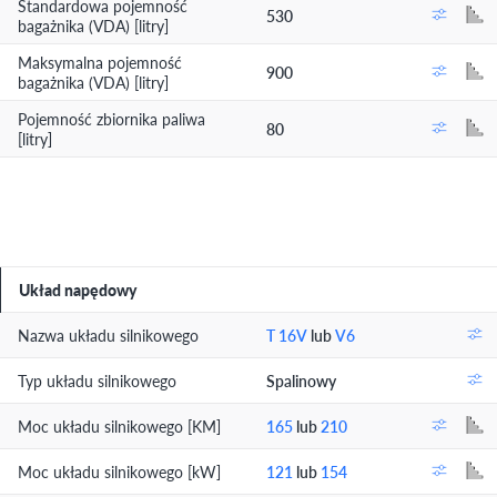
Standardowa pojemność
530
bagażnika (VDA) [litry]
Maksymalna pojemność
900
bagażnika (VDA) [litry]
Pojemność zbiornika paliwa
80
[litry]
Układ napędowy
Nazwa układu silnikowego
T 16V
lub
V6
Typ układu silnikowego
Spalinowy
Moc układu silnikowego [KM]
165
lub
210
Moc układu silnikowego [kW]
121
lub
154