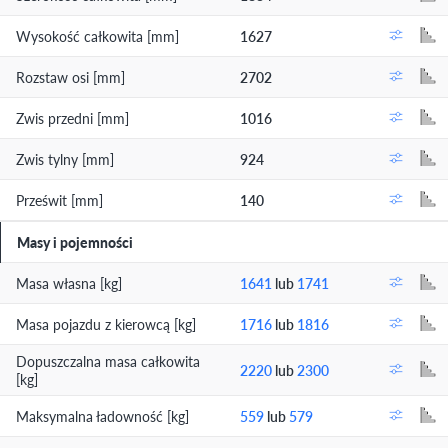
Wysokość całkowita [mm]
1627
Rozstaw osi [mm]
2702
Zwis przedni [mm]
1016
Zwis tylny [mm]
924
Prześwit [mm]
140
Masy i pojemności
Masa własna [kg]
1641
lub
1741
Masa pojazdu z kierowcą [kg]
1716
lub
1816
Dopuszczalna masa całkowita
2220
lub
2300
[kg]
Maksymalna ładowność [kg]
559
lub
579