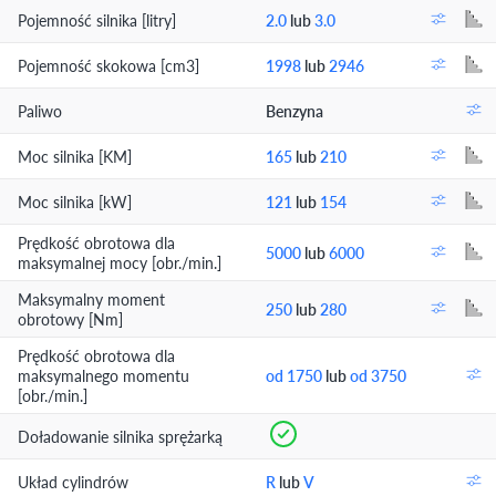
Pojemność silnika [litry]
2.0
lub
3.0
Pojemność skokowa [cm3]
1998
lub
2946
Paliwo
Benzyna
Moc silnika [KM]
165
lub
210
Moc silnika [kW]
121
lub
154
Prędkość obrotowa dla
5000
lub
6000
maksymalnej mocy [obr./min.]
Maksymalny moment
250
lub
280
obrotowy [Nm]
Prędkość obrotowa dla
maksymalnego momentu
od 1750
lub
od 3750
[obr./min.]
Doładowanie silnika sprężarką
Układ cylindrów
R
lub
V