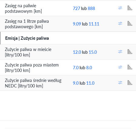
Zasięg na paliwie
727
lub
888
podstawowym [km]
Zasięg na 1 litrze paliwa
9.09
lub
11.11
podstawowego [km]
Emisja | Zużycie paliwa
Zużycie paliwa w mieście
12.0
lub
15.0
[litry/100 km]
Zużycie paliwa poza miastem
7.0
lub
8.0
[litry/100 km]
Zużycie paliwa średnie według
9.0
lub
11.0
NEDC [litry/100 km]