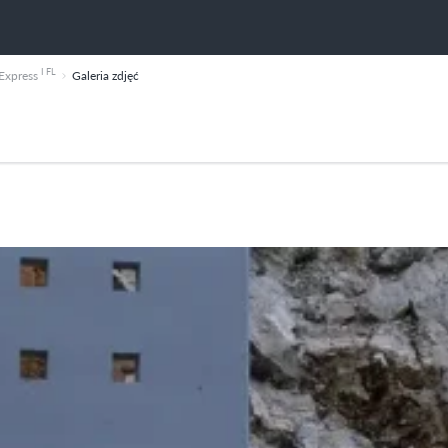
I FL
Express
Galeria zdjęć