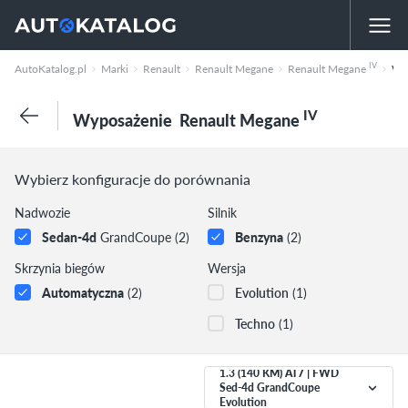
IV
AutoKatalog.pl
Marki
Renault
Renault Megane
Renault Megane
Wyposaż
IV
Wyposażenie
Renault Megane
Wybierz konfiguracje do porównania
Nadwozie
Silnik
Sedan-4d
GrandCoupe
(2)
Benzyna
(2)
Skrzynia biegów
Wersja
Automatyczna
(2)
Evolution
(1)
Techno
(1)
1.3 (140 KM) AT7 | FWD
Sed-4d GrandCoupe
Evolution