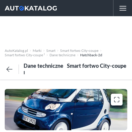
AutoKatalog.pl
Marki
Smart
Smart fortwo City-coupe
I
Smart fortwo City-coupe
Dane techniczne
Hatchback-2d
Dane techniczne
Smart fortwo City-coupe
I