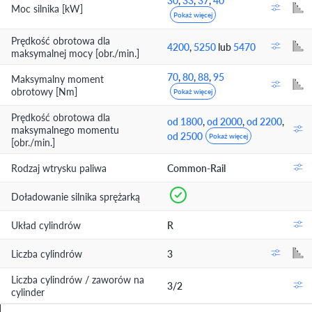
30
,
33
,
37
,
40
Moc silnika [kW]
Pokaż więcej
Prędkość obrotowa dla
4200
,
5250
lub
5470
maksymalnej mocy [obr./min.]
70
,
80
,
88
,
95
Maksymalny moment
obrotowy [Nm]
Pokaż więcej
Prędkość obrotowa dla
od 1800
,
od 2000
,
od 2200
,
maksymalnego momentu
od 2500
Pokaż więcej
[obr./min.]
Rodzaj wtrysku paliwa
Common-Rail
Doładowanie silnika sprężarką
Układ cylindrów
R
Liczba cylindrów
3
Liczba cylindrów / zaworów na
3/2
cylinder