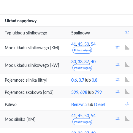
Układ napędowy
Typ układu silnikowego
Spalinowy
41
,
45
,
50
,
54
Moc układu silnikowego [KM]
Pokaż więcej
30
,
33
,
37
,
40
Moc układu silnikowego [kW]
Pokaż więcej
Pojemność silnika [litry]
0.6
,
0.7
lub
0.8
Pojemność skokowa [cm3]
599
,
698
lub
799
Paliwo
Benzyna
lub
Diesel
41
,
45
,
50
,
54
Moc silnika [KM]
Pokaż więcej