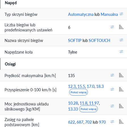
Napęd
Typ skrzyni biegów
Automatyczna
lub
Manualna
Liczba biegów lub
6
predefiniowanych ustawień
Nazwa skrzyni biegów
SOFTIP
lub
SOFTOUCH
Napędzane koła
Tylne
Osiągi
Prędkość maksymalna [km/h]
135
12.3
,
15.5
,
17.0
,
18.3
Przyspieszenie 0-100 km/h [s]
Pokaż więcej
10.28
,
11.8
,
11.97
,
Moc jednostkowa układu
silnikowego [kg/KM]
13.33
Pokaż więcej
Zasięg na paliwie
622
,
687
,
702
lub
970
podstawowym [km]