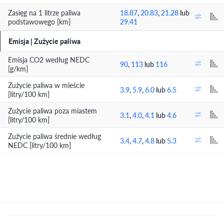
Zasięg na 1 litrze paliwa
18.87
,
20.83
,
21.28
lub
podstawowego [km]
29.41
Emisja | Zużycie paliwa
Emisja CO2 według NEDC
90
,
113
lub
116
[g/km]
Zużycie paliwa w mieście
3.9
,
5.9
,
6.0
lub
6.5
[litry/100 km]
Zużycie paliwa poza miastem
3.1
,
4.0
,
4.1
lub
4.6
[litry/100 km]
Zużycie paliwa średnie według
3.4
,
4.7
,
4.8
lub
5.3
NEDC [litry/100 km]