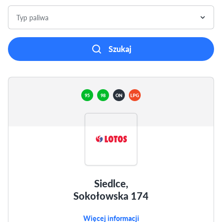
Typ paliwa
Szukaj
95
98
ON
LPG
Siedlce,
Sokołowska 174
Więcej informacji