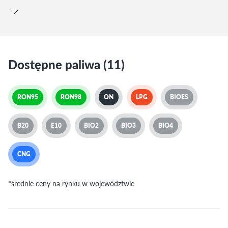
Dostępne paliwa (11)
RON95
RON98
ON
LPG
BIOES
B20
E10
BIO2
BIO3
BIO4
CNG
*średnie ceny na rynku w województwie