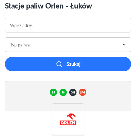
Stacje paliw Orlen - Łuków
Typ paliwa
Szukaj
95
98
ON
LPG