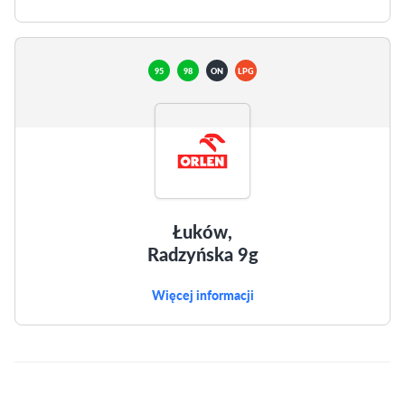
95
98
ON
LPG
Łuków,
Radzyńska 9g
Więcej informacji