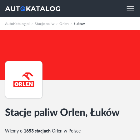
AutoKatalog.pl
Stacje paliw
Orlen
Łuków
Stacje paliw Orlen, Łuków
Wiemy o
1653 stacjach
Orlen w Polsce