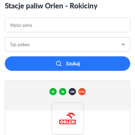
Stacje paliw Orlen - Rokiciny
Typ paliwa
Szukaj
95
98
ON
LPG