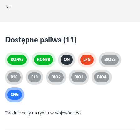
Dostępne paliwa (11)
RON95
RON98
ON
LPG
BIOES
B20
E10
BIO2
BIO3
BIO4
CNG
*średnie ceny na rynku w województwie