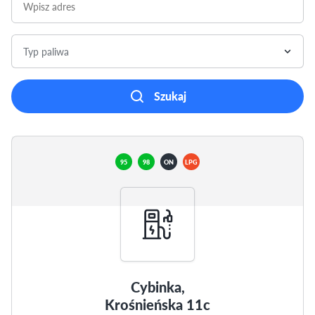
Typ paliwa
Szukaj
95
98
ON
LPG
Cybinka,
Krośnieńska 11c