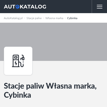
AutoKatalog.pl
Stacje paliw
Własna marka
Cybinka
Stacje paliw Własna marka,
Cybinka