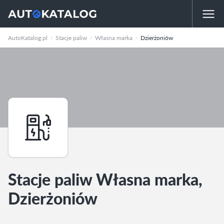
AutoKatalog.pl
Stacje paliw
Własna marka
Dzierżoniów
Stacje paliw Własna marka,
Dzierżoniów