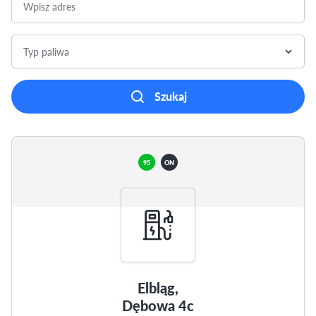
Typ paliwa
Szukaj
95
ON
Elbląg,
Dębowa 4c