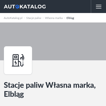
AutoKatalog.pl
Stacje paliw
Własna marka
Elbląg
Stacje paliw Własna marka,
Elbląg