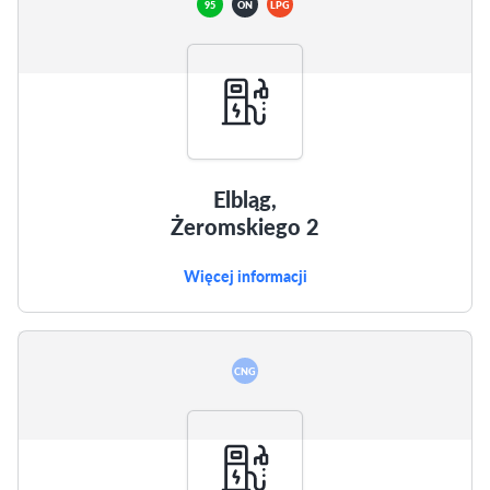
95
ON
LPG
Elbląg,
Żeromskiego 2
Więcej informacji
CNG