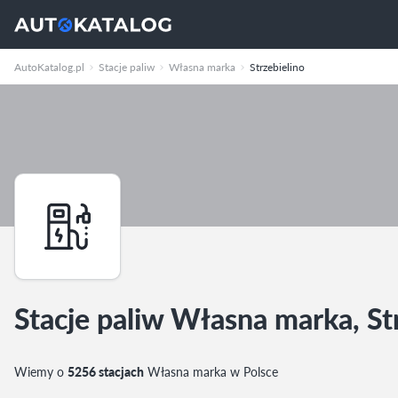
AutoKatalog.pl
Stacje paliw
Własna marka
Strzebielino
Stacje paliw Własna marka, St
Wiemy o
5256 stacjach
Własna marka w Polsce