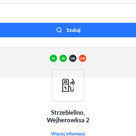
Szukaj
95
98
ON
LPG
Strzebielino,
Wejherowksa 2
Więcej informacji