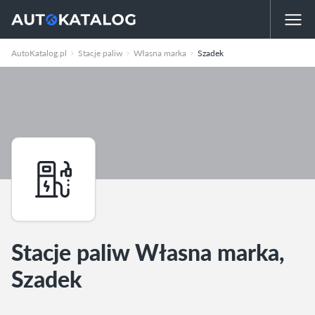
AutoKatalog.pl
Stacje paliw
Własna marka
Szadek
Stacje paliw Własna marka,
Szadek