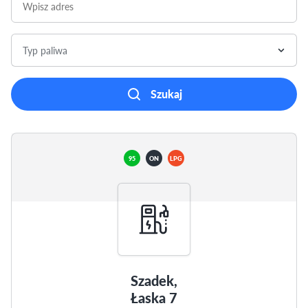
Typ paliwa
Szukaj
95
ON
LPG
Szadek,
Łaska 7