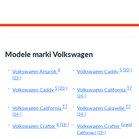
Modele marki Volkswagen
II
5
[20-]
Volkswagen Amarok
Volkswagen Caddy
[23-]
5
[20-]
T7
Volkswagen Caddy
Volkswagen California
[24-]
T7
T7
Volkswagen California
Volkswagen Caravelle
[24-]
[24-]
II
[16-]
Grand
Volkswagen Crafter
Volkswagen Crafter
California I
[19-]