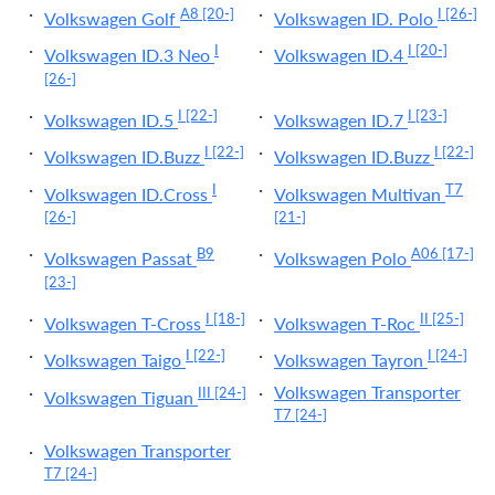
A8
[20-]
I
[26-]
Volkswagen Golf
Volkswagen ID. Polo
I
I
[20-]
Volkswagen ID.3 Neo
Volkswagen ID.4
[26-]
I
[22-]
I
[23-]
Volkswagen ID.5
Volkswagen ID.7
I
[22-]
I
[22-]
Volkswagen ID.Buzz
Volkswagen ID.Buzz
I
T7
Volkswagen ID.Cross
Volkswagen Multivan
[26-]
[21-]
B9
A06
[17-]
Volkswagen Passat
Volkswagen Polo
[23-]
I
[18-]
II
[25-]
Volkswagen T-Cross
Volkswagen T-Roc
I
[22-]
I
[24-]
Volkswagen Taigo
Volkswagen Tayron
Volkswagen Transporter
III
[24-]
Volkswagen Tiguan
T7
[24-]
Volkswagen Transporter
T7
[24-]