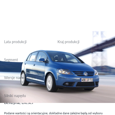
Lata produkcji
Kraj produkcji
2005-2009
Niemcy
Segment
Grupa Vany, Klasa Niższa Średnia
Wersje nadwoziowe
Hatchback
Silniki napędu
Benzyna, Diesel
Podane wartości są orientacyjne, dokładne dane zależne będą od wyboru