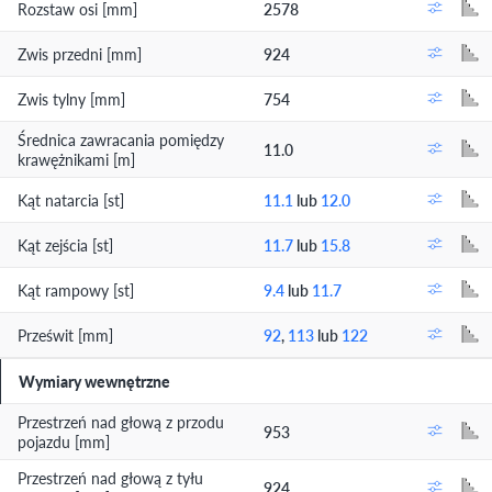
Rozstaw osi [mm]
2578
Zwis przedni [mm]
924
Zwis tylny [mm]
754
Średnica zawracania pomiędzy
11.0
krawężnikami [m]
Kąt natarcia [st]
11.1
lub
12.0
Kąt zejścia [st]
11.7
lub
15.8
Kąt rampowy [st]
9.4
lub
11.7
Prześwit [mm]
92
,
113
lub
122
Wymiary wewnętrzne
Przestrzeń nad głową z przodu
953
pojazdu [mm]
Przestrzeń nad głową z tyłu
924