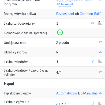
[obr./min.]
Pokaż więcej
Rodzaj wtrysku paliwa
Bezpośredni
lub
Common-Rail
Liczba turbosprężarek
1
Doładowanie silnika sprężarką
Umiejscowienie
Z przodu
Układ cylindrów
R
Liczba cylindrów
4
Liczba cylindrów / zaworów na
4/4
cylinder
Napęd
Typ skrzyni biegów
Automatyczna
lub
Manualna
Liczba biegów lub
6
lub
7