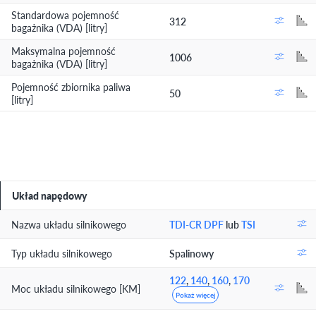
Standardowa pojemność
312
bagażnika (VDA) [litry]
Maksymalna pojemność
1006
bagażnika (VDA) [litry]
Pojemność zbiornika paliwa
50
[litry]
Układ napędowy
Nazwa układu silnikowego
TDI-CR DPF
lub
TSI
Typ układu silnikowego
Spalinowy
122
,
140
,
160
,
170
Moc układu silnikowego [KM]
Pokaż więcej