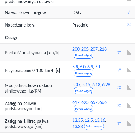
predefiniowanych ustawień
Nazwa skrzyni biegów
DSG
Napędzane koła
Przednie
Osiągi
200
,
205
,
207
,
218
Prędkość maksymalna [km/h]
Pokaż więcej
5.8
,
6.0
,
6.9
,
7.1
Przyspieszenie 0-100 km/h [s]
Pokaż więcej
5.07
,
5.15
,
6.18
,
6.28
Moc jednostkowa układu
silnikowego [kg/KM]
Pokaż więcej
617
,
625
,
657
,
666
Zasięg na paliwie
podstawowym [km]
Pokaż więcej
12.35
,
12.5
,
13.16
,
Zasięg na 1 litrze paliwa
podstawowego [km]
13.33
Pokaż więcej