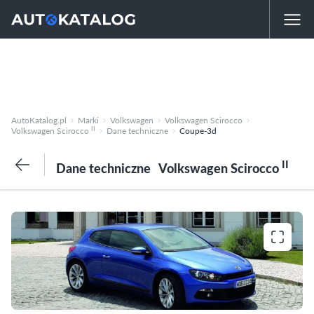
AutoKatalog.pl
Marki
Volkswagen
Volkswagen Scirocco
II
Volkswagen Scirocco
Dane techniczne
Coupe-3d
II
Dane techniczne
Volkswagen Scirocco