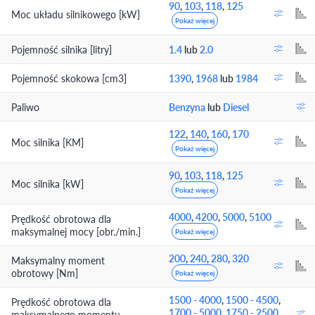
90
,
103
,
118
,
125
Moc układu silnikowego [kW]
Pokaż więcej
Pojemność silnika [litry]
1.4
lub
2.0
Pojemność skokowa [cm3]
1390
,
1968
lub
1984
Paliwo
Benzyna
lub
Diesel
122
,
140
,
160
,
170
Moc silnika [KM]
Pokaż więcej
90
,
103
,
118
,
125
Moc silnika [kW]
Pokaż więcej
4000
,
4200
,
5000
,
5100
Prędkość obrotowa dla
maksymalnej mocy [obr./min.]
Pokaż więcej
200
,
240
,
280
,
320
Maksymalny moment
obrotowy [Nm]
Pokaż więcej
1500 - 4000
,
1500 - 4500
,
Prędkość obrotowa dla
1700 - 5000
,
1750 - 2500
maksymalnego momentu