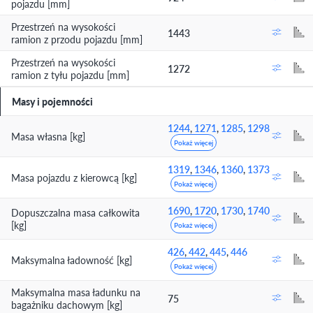
pojazdu [mm]
Przestrzeń na wysokości
1443
ramion z przodu pojazdu [mm]
Przestrzeń na wysokości
1272
ramion z tyłu pojazdu [mm]
Masy i pojemności
1244
,
1271
,
1285
,
1298
Masa własna [kg]
Pokaż więcej
1319
,
1346
,
1360
,
1373
Masa pojazdu z kierowcą [kg]
Pokaż więcej
1690
,
1720
,
1730
,
1740
Dopuszczalna masa całkowita
[kg]
Pokaż więcej
426
,
442
,
445
,
446
Maksymalna ładowność [kg]
Pokaż więcej
Maksymalna masa ładunku na
75
bagażniku dachowym [kg]