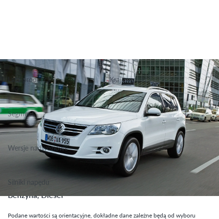
Lata produkcji
Kraj produkcji
2007-2011
Niemcy
Segment
Grupa Terenowo Rekreacyjne, Klasa Niższa Średnia
Wersje nadwoziowe
SUV
Silniki napędu
Benzyna, Diesel
Podane wartości są orientacyjne, dokładne dane zależne będą od wyboru