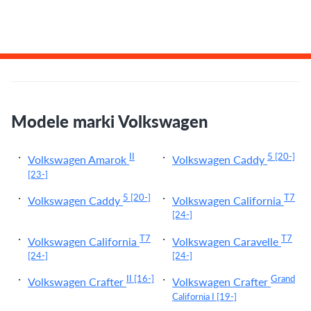
Modele marki Volkswagen
II
5
[20-]
Volkswagen Amarok
Volkswagen Caddy
[23-]
5
[20-]
T7
Volkswagen Caddy
Volkswagen California
[24-]
T7
T7
Volkswagen California
Volkswagen Caravelle
[24-]
[24-]
II
[16-]
Grand
Volkswagen Crafter
Volkswagen Crafter
California I
[19-]