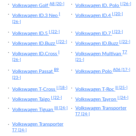
A8
[20-]
I
[26-]
Volkswagen Golf
Volkswagen ID. Polo
I
I
[20-]
Volkswagen ID.3 Neo
Volkswagen ID.4
[26-]
I
[22-]
I
[23-]
Volkswagen ID.5
Volkswagen ID.7
I
[22-]
I
[22-]
Volkswagen ID.Buzz
Volkswagen ID.Buzz
I
T7
Volkswagen ID.Cross
Volkswagen Multivan
[26-]
[21-]
B9
A06
[17-]
Volkswagen Passat
Volkswagen Polo
[23-]
I
[18-]
II
[25-]
Volkswagen T-Cross
Volkswagen T-Roc
I
[22-]
I
[24-]
Volkswagen Taigo
Volkswagen Tayron
Volkswagen Transporter
III
[24-]
Volkswagen Tiguan
T7
[24-]
Volkswagen Transporter
T7
[24-]