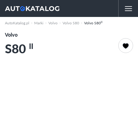
II
AutoKatalog.pl
Marki
Volvo
Volvo S80
Volvo S80
Volvo
S80
II