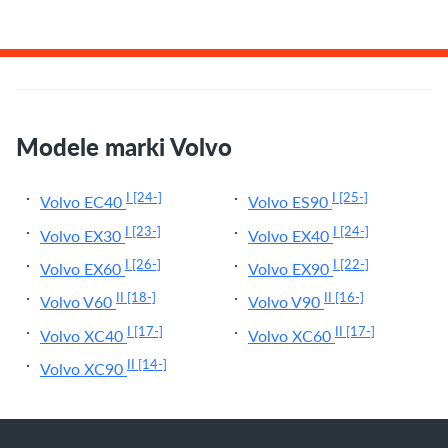
Modele marki Volvo
I
[24-]
I
[25-]
Volvo EC40
Volvo ES90
I
[23-]
I
[24-]
Volvo EX30
Volvo EX40
I
[26-]
I
[22-]
Volvo EX60
Volvo EX90
II
[18-]
II
[16-]
Volvo V60
Volvo V90
I
[17-]
II
[17-]
Volvo XC40
Volvo XC60
II
[14-]
Volvo XC90