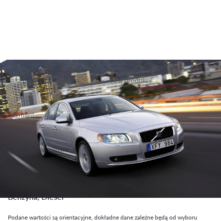
Lata produkcji
Kraj produkcji
2006-2016
Szwecja
Segment
Grupa Podstawowa, Klasa Wyższa
Wersje nadwoziowe
Sedan
Silniki napędu
Benzyna, Diesel
Podane wartości są orientacyjne, dokładne dane zależne będą od wyboru