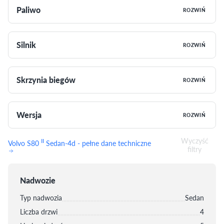
Paliwo
ROZWIŃ
Silnik
ROZWIŃ
Skrzynia biegów
ROZWIŃ
Wersja
ROZWIŃ
Wyczyść
II
Volvo S80
Sedan-4d - pełne dane techniczne
filtry
Nadwozie
Typ nadwozia
Sedan
Liczba drzwi
4