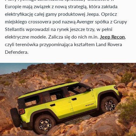
Europie mają związek z nową strategią, która zakłada
elektryfikację całej gamy produktowej Jeepa. Oprócz
miejskiego crossovera pod nazwą Avenger spółka z Grupy
Stellantis wprowadzi na rynek jeszcze trzy, w pełni
elektryczne modele. Zalicza się do nich m.in.
Jeep Recon
,
czyli terenówka przypominająca kształtem Land Rovera
Defendera.