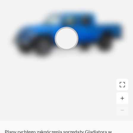
Plany rychłego zakończenia sprzedaży Gladiatora w