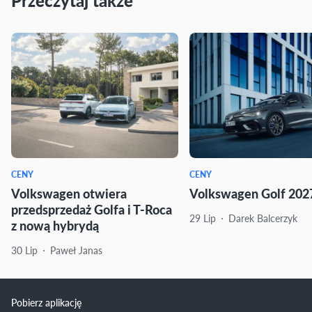
Przeczytaj także
CENY
CENY
Volkswagen otwiera
Volkswagen Golf 2027
przedsprzedaż Golfa i T-Roca
29 Lip
Darek Balcerzyk
z nową hybrydą
30 Lip
Paweł Janas
Pobierz aplikację