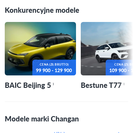
Konkurencyjne modele
CENA (ZŁ BRUTTO)
CENA (ZŁ B
99 900
- 129 900
109 900
- 
BAIC Beijing 5
Bestune T77
I
I
Modele marki Changan