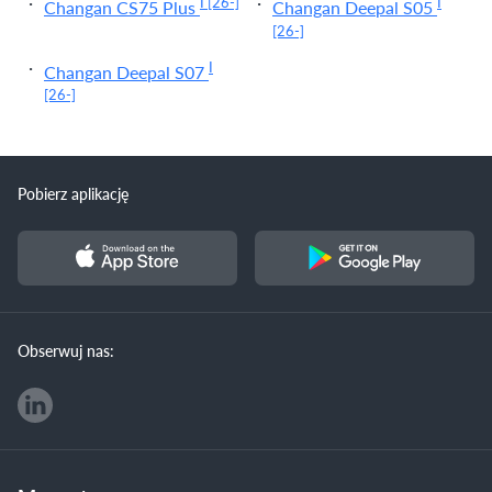
I
[26-]
I
Changan CS75 Plus
Changan Deepal S05
[26-]
I
Changan Deepal S07
[26-]
Pobierz aplikację
Obserwuj nas: