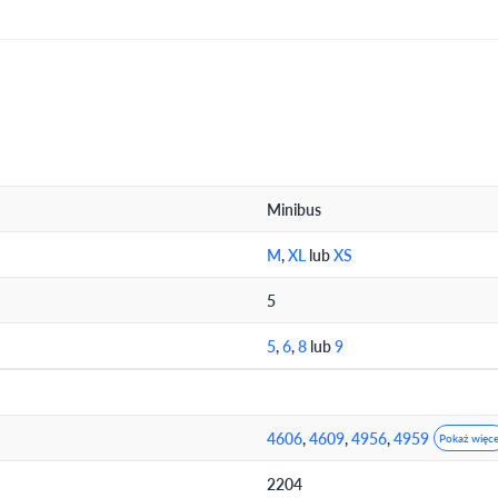
Minibus
M
,
XL
lub
XS
5
5
,
6
,
8
lub
9
4606
,
4609
,
4956
,
4959
Pokaż więce
2204