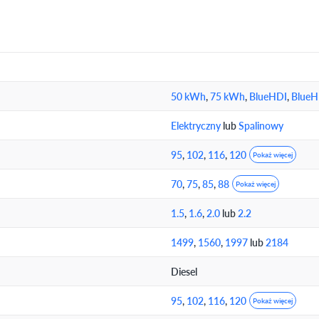
50 kWh
,
75 kWh
,
BlueHDI
,
BlueH
Elektryczny
lub
Spalinowy
95
,
102
,
116
,
120
Pokaż więcej
70
,
75
,
85
,
88
Pokaż więcej
1.5
,
1.6
,
2.0
lub
2.2
1499
,
1560
,
1997
lub
2184
Diesel
95
,
102
,
116
,
120
Pokaż więcej