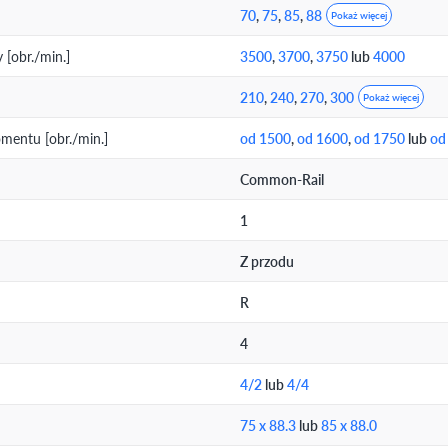
70
,
75
,
85
,
88
Pokaż więcej
[obr./min.]
3500
,
3700
,
3750
lub
4000
210
,
240
,
270
,
300
Pokaż więcej
entu [obr./min.]
od 1500
,
od 1600
,
od 1750
lub
od
Common-Rail
1
Z przodu
R
4
4/2
lub
4/4
75 x 88.3
lub
85 x 88.0