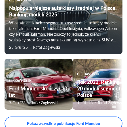
CIEKAWOSTKI
Najpopularniejsze auta klasy średniej w Polsce.
Ranking modeli 2025
W ostatnich latach z segmentu klasy średniej zniknęły modele
takie jak m.in. Ford Mondeo, Opel Insignia, Volkswagen Arteon
czy Renault Talisman. Nie znaczy to jednak, że klienci
szukający prestiżowego auta skazani są wyłącznie na SUV-y
lub crossovery. Tym bardziej, że coraz wyraźniej do głosu
23 Gru ‘25
Rafał Żaglewski
zaczynają dochodzić producenci z Chin.
CIEKAWOSTKI
CIEKAWOSTKI
Rok 2022: Ranking T
Ford Mondeo skończył 30
20 modeli segmentu 
lat
Polsce
7 Gru ‘23
Rafał Żaglewski
1 Lut ‘23
Rafał Żaglewski
Pokaż wszystkie publikacje Ford Mondeo