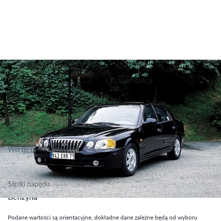
Lata produkcji
Kraj produkcji
2004-2006
Korea Południowa
Segment
Grupa Podstawowa, Klasa Średnia
Wersje nadwoziowe
Sedan
Silniki napędu
Benzyna
Podane wartości są orientacyjne, dokładne dane zależne będą od wyboru