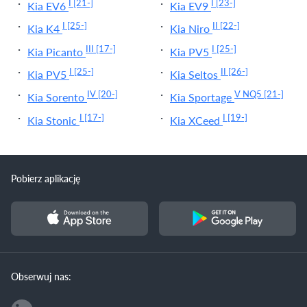
I
[21-]
I
[23-]
Kia EV6
Kia EV9
I
[25-]
II
[22-]
Kia K4
Kia Niro
III
[17-]
I
[25-]
Kia Picanto
Kia PV5
I
[25-]
II
[26-]
Kia PV5
Kia Seltos
IV
[20-]
V NQ5
[21-]
Kia Sorento
Kia Sportage
I
[17-]
I
[19-]
Kia Stonic
Kia XCeed
Pobierz aplikację
Obserwuj nas: