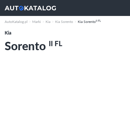
II FL
AutoKatalog.pl
Marki
Kia
Kia Sorento
Kia Sorento
Kia
Sorento
II FL