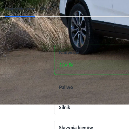
Dane techniczne
Zdjęcia
Dane techniczne
Nadwozie
SUV-5d
Paliwo
Silnik
Skrzynia biegów