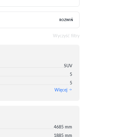
ROZWIŃ
Wyczyść filtry
SUV
5
5
Więcej
4685 mm
1885 mm