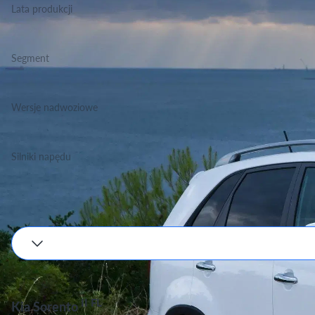
Lata produkcji
2012-2015
Segment
Grupa Terenowo Rekreacyjne, Klasa Średnia
Wersje nadwoziowe
SUV
Silniki napędu
Benzyna, Diesel
Podane wartości są orientacyjne, dokładne dane zależne będą od wyboru silnika i w
II FL
Kia Sorento