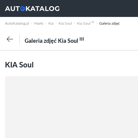
III
AutoKatalog.pl
Marki
Kia
Kia Soul
Kia Soul
Galeria zdjęć
III
Galeria zdjęć Kia Soul
KIA Soul