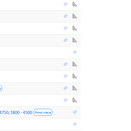
j
 4750
,
1800 - 4500
Pokaż więcej