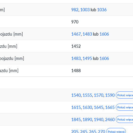
mm]
982
,
1003
lub
1036
970
pojazdu [mm]
1467
,
1483
lub
1606
jazdu [mm]
1452
 pojazdu [mm]
1483
,
1495
lub
1606
jazdu [mm]
1488
1540
,
1555
,
1570
,
1590
Pokaż więce
1615
,
1630
,
1645
,
1665
Pokaż więce
1845
,
1890
,
1940
,
2460
Pokaż więce
205
,
245
,
265
,
270
Pokaż więcej