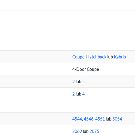
Coupe
,
Hatchback
lub
Kabrio
4-Door Coupe
2
lub
5
2
lub
4
4544
,
4546
,
4551
lub
5054
2069
lub
2075