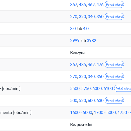
367
,
435
,
462
,
476
Pokaż więcej
270
,
320
,
340
,
350
Pokaż więcej
3.0
lub
4.0
2999
lub
3982
Benzyna
367
,
435
,
462
,
476
Pokaż więcej
270
,
320
,
340
,
350
Pokaż więcej
[obr./min.]
5500
,
5750
,
6000
,
6100
Pokaż więce
500
,
520
,
600
,
630
Pokaż więcej
entu [obr./min.]
1600 - 5000
,
1700 - 5000
,
1750 -
Bezpośredni