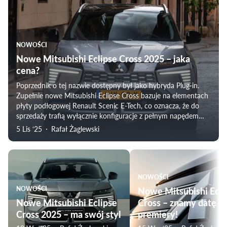
NOWOŚCI
Nowe Mitsubishi Eclipse Cross 2025 – jaka
cena?
Poprzednik o tej nazwie dostępny był jako hybryda Plug-in.
Zupełnie nowe Mitsubishi Eclipse Cross bazuje na elementach
płyty podłogowej Renault Scenic E-Tech, co oznacza, że do
sprzedaży trafią wyłącznie konfiguracje z pełnym napędem
elektrycznym.
5 Lis ‘25
Rafał Żaglewski
NOWOŚCI
NOWOŚCI
Nowe Mitsubishi Ecli
Nowe Mitsubishi Eclipse
Cross – znamy datę
Cross 2025 – ma swój styl
premiery!