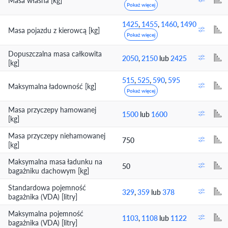
Masa własna [kg]
Pokaż więcej
1425
,
1455
,
1460
,
1490
Masa pojazdu z kierowcą [kg]
Pokaż więcej
Dopuszczalna masa całkowita
2050
,
2150
lub
2425
[kg]
515
,
525
,
590
,
595
Maksymalna ładowność [kg]
Pokaż więcej
Masa przyczepy hamowanej
1500
lub
1600
[kg]
Masa przyczepy niehamowanej
750
[kg]
Maksymalna masa ładunku na
50
bagażniku dachowym [kg]
Standardowa pojemność
329
,
359
lub
378
bagażnika (VDA) [litry]
Maksymalna pojemność
1103
,
1108
lub
1122
bagażnika (VDA) [litry]