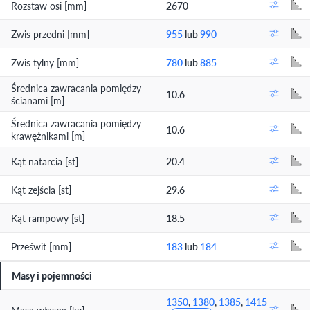
Rozstaw osi [mm]
2670
Zwis przedni [mm]
955
lub
990
Zwis tylny [mm]
780
lub
885
Średnica zawracania pomiędzy
10.6
ścianami [m]
Średnica zawracania pomiędzy
10.6
krawężnikami [m]
Kąt natarcia [st]
20.4
Kąt zejścia [st]
29.6
Kąt rampowy [st]
18.5
Prześwit [mm]
183
lub
184
Masy i pojemności
1350
,
1380
,
1385
,
1415