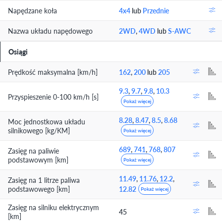
Napędzane koła
4x4
lub
Przednie
Nazwa układu napędowego
2WD
,
4WD
lub
S-AWC
Osiągi
Prędkość maksymalna [km/h]
162
,
200
lub
205
9.3
,
9.7
,
9.8
,
10.3
Przyspieszenie 0-100 km/h [s]
Pokaż więcej
8.28
,
8.47
,
8.5
,
8.68
Moc jednostkowa układu
silnikowego [kg/KM]
Pokaż więcej
689
,
741
,
768
,
807
Zasięg na paliwie
podstawowym [km]
Pokaż więcej
11.49
,
11.76
,
12.2
,
Zasięg na 1 litrze paliwa
podstawowego [km]
12.82
Pokaż więcej
Zasięg na silniku elektrycznym
45
[km]