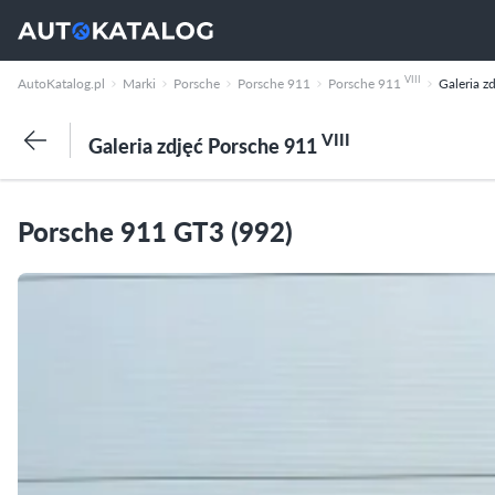
VIII
AutoKatalog.pl
Marki
Porsche
Porsche 911
Porsche 911
Galeria z
VIII
Galeria zdjęć Porsche 911
Porsche 911 GT3 (992)