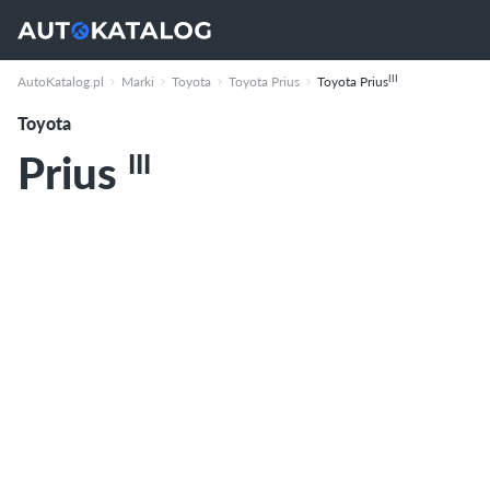
III
AutoKatalog.pl
Marki
Toyota
Toyota Prius
Toyota Prius
Toyota
Prius
III