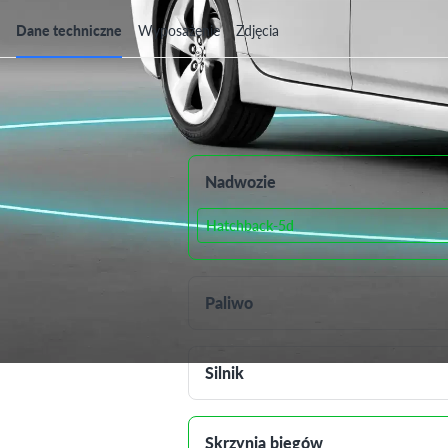
Dane techniczne
Wyposażenie
Zdjęcia
Dane techniczne
Nadwozie
Hatchback-5d
Paliwo
Silnik
Skrzynia biegów