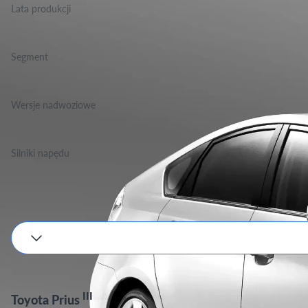
Lata produkcji
2010-2016
Segment
Grupa Podstawowa, Klasa Niższa Średnia
Wersje nadwoziowe
Hatchback
Silniki napędu
Benzyna
Podane wartości są orientacyjne, dokładne dane zależne będą od wyboru silnika i w
III
Toyota Prius