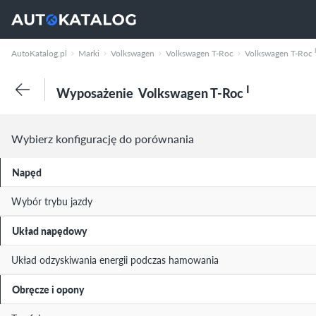
AutoKatalog.pl
Marki
Volkswagen
Volkswagen T-Roc
Volkswagen T-Roc
I
Wyposażenie
Volkswagen T-Roc
Wybierz konfigurację do porównania
Napęd
Wybór trybu jazdy
Układ napędowy
Układ odzyskiwania energii podczas hamowania
Obręcze i opony