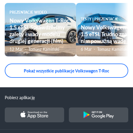
PREZENTACJE WIDEO
Nowy Volkswagen T-Roc
TESTY I PREZENTACJE
1.5 eTSI. Sprawdziliśmy
Nowy Volkswagen T-
zalety i wady modelu
1.5 eTSI. Trudno znale
drugiej generacji (film)
nim poważną wadę (fi
12 Mar
Tomasz Kamiński
6 Mar
Tomasz Kamiński
Pokaż wszystkie publikacje Volkswagen T-Roc
Pobierz aplikację