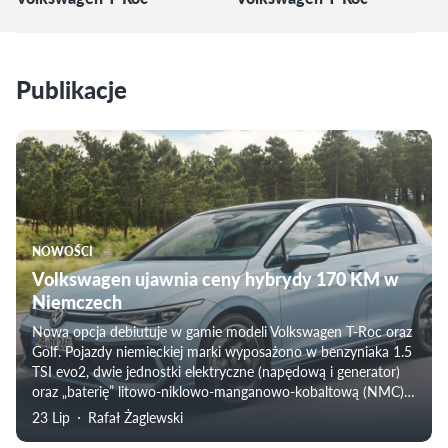
Publikacje
NOWOŚCI
Volkswagen ujawnia ceny hybrydy 170 KM w
Niemczech
Nowa opcja debiutuje w gamie modeli Volkswagen T-Roc oraz
Golf. Pojazdy niemieckiej marki wyposażono w benzyniaka 1.5
TSI evo2, dwie jednostki elektryczne (napędową i generator)
oraz „baterię” litowo-niklowo-manganowo-kobaltową (NMC) o
pojemności 1,6 kWh brutto. Poznaliśmy też pierwsze ceny.
23 Lip
Rafał Żaglewski