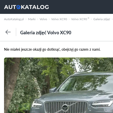
II
AutoKatalog.pl
Marki
Volvo
Volvo XC90
Volvo XC90
Galeria zdjęć
Galeria zdjęć Volvo XC90
Nie miałeś jeszcze okazji go dotknąć, obejrzyj go razem z nami.