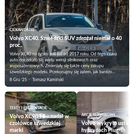
CIEKAWOSTKI
Volvo XC40. Szwedzki SUV zdrożał niemal o 40
proc.
Volvo XC40 na rynku jest już od 2017 roku. Od tego czasu
auto doczekało się wielu wersji silnikowych oraz
wyposażeniowych. Zmieniały się także ceny zakupu
szwedzkiego modelu. Przekonajmy się zatem, jak bardzo
wzrosły koszty zakupu pojazdu od 2020 roku, czyli czasów
8 Gru ‘25
Tomasz Kamiński
pandemii koronawirusa do dzisiaj.
TESTY I PREZENTACJE
Volvo XC90 T8 – nadal w
AKCJE SERWISOWE
czołówce szwedzkiej
Volvo wykryło uster
marki
hybrydach Plug-in