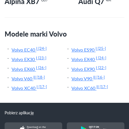
Alpina XB7
Audi Q7
G07
4M
Modele marki Volvo
I
[24-]
I
[25-]
Volvo EC40
Volvo ES90
I
[23-]
I
[24-]
Volvo EX30
Volvo EX40
I
[26-]
I
[22-]
Volvo EX60
Volvo EX90
II
[18-]
II
[16-]
Volvo V60
Volvo V90
I
[17-]
II
[17-]
Volvo XC40
Volvo XC60
Pobierz aplikację