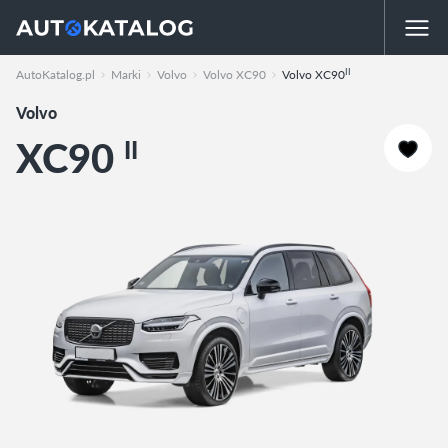
II
AutoKatalog.pl
Marki
Volvo
Volvo XC90
Volvo XC90
Volvo
XC90
II