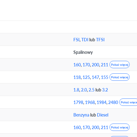
FSI
,
TDI
lub
TFSI
Spalinowy
160
,
170
,
200
,
211
Pokaż więcej
118
,
125
,
147
,
155
Pokaż więcej
1.8
,
2.0
,
2.5
lub
3.2
1798
,
1968
,
1984
,
2480
Pokaż więce
Benzyna
lub
Diesel
160
,
170
,
200
,
211
Pokaż więcej