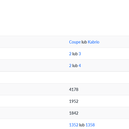
Coupe
lub
Kabrio
2
lub
3
2
lub
4
4178
1952
1842
1352
lub
1358