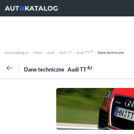
8J
AutoKatalog.pl
Marki
Audi
Audi TT
Audi TT
Dane techniczne
8J
Dane techniczne
Audi TT