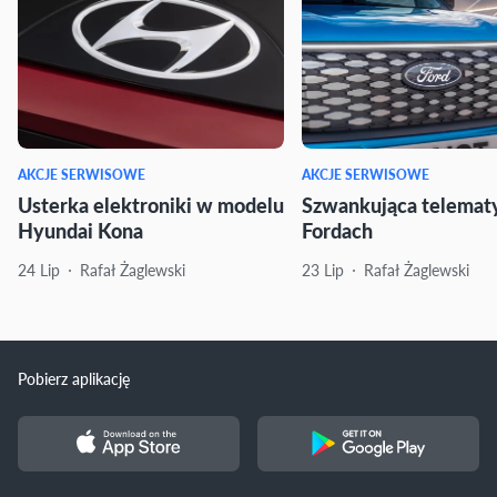
AKCJE SERWISOWE
AKCJE SERWISOWE
Usterka elektroniki w modelu
Szwankująca telemat
Hyundai Kona
Fordach
24 Lip
Rafał Żaglewski
23 Lip
Rafał Żaglewski
Pobierz aplikację