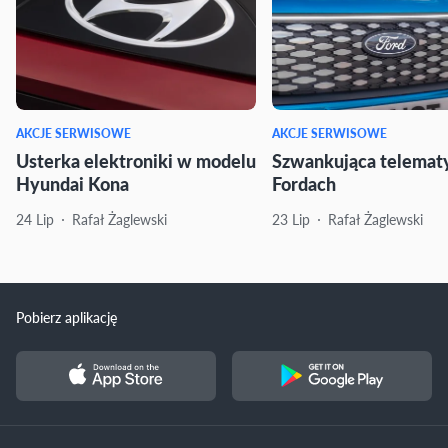
AKCJE SERWISOWE
AKCJE SERWISOWE
Usterka elektroniki w modelu
Szwankująca telemat
Hyundai Kona
Fordach
24 Lip
Rafał Żaglewski
23 Lip
Rafał Żaglewski
Pobierz aplikację