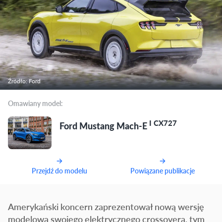
Źródło: Ford
Omawiany model:
I CX727
Ford Mustang Mach-E
Przejdź do modelu
Powiązane publikacje
Amerykański koncern zaprezentował nową wersję
modelową swojego elektrycznego crossovera, tym