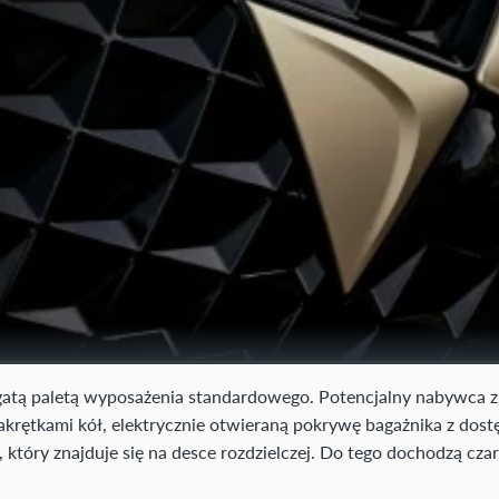
tą paletą wyposażenia standardowego. Potencjalny nabywca zn
 nakrętkami kół, elektrycznie otwieraną pokrywę bagażnika z do
 który znajduje się na desce rozdzielczej. Do tego dochodzą czar