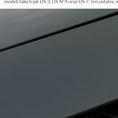
modeli takich jak DS 3, DS N°4 oraz DS 7. Ten ostatni, 