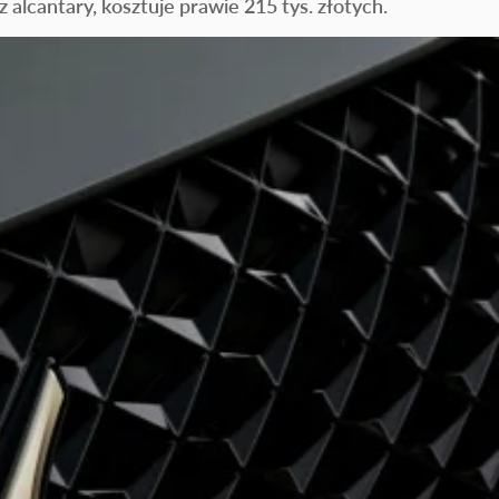
 alcantary, kosztuje prawie 215 tys. złotych.