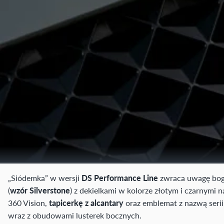
„Siódemka” w wersji
DS Performance Line
zwraca uwagę boga
(
wzór Silverstone
) z dekielkami w kolorze złotym i czarnymi
360 Vision,
tapicerkę z alcantary
oraz emblemat z nazwą serii,
wraz z obudowami lusterek bocznych.