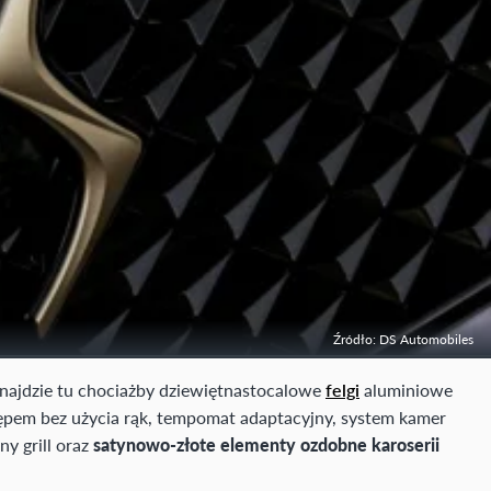
Źródło: DS Automobiles
ajdzie tu chociażby dziewiętnastocalowe
felgi
aluminiowe
stępem bez użycia rąk, tempomat adaptacyjny, system kamer
ny grill oraz
satynowo-złote elementy ozdobne karoserii