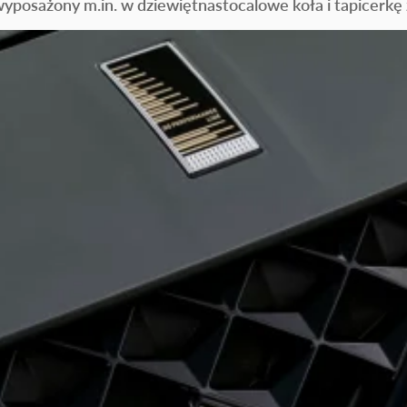
wyposażony m.in. w dziewiętnastocalowe koła i tapicerkę z